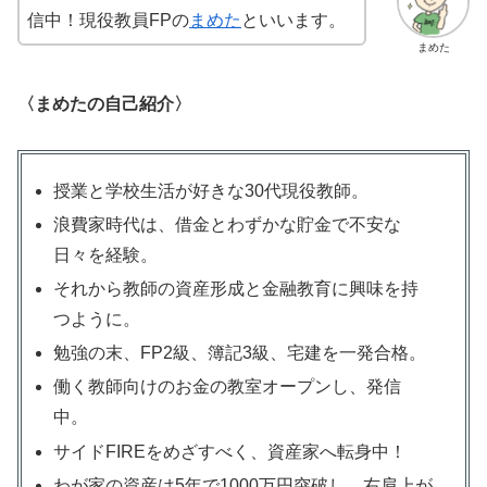
信中！現役教員FPの
まめた
といいます。
まめた
〈まめたの自己紹介〉
授業と学校生活が好きな30代現役教師。
浪費家時代は、借金とわずかな貯金で不安な
日々を経験。
それから教師の資産形成と金融教育に興味を持
つように。
勉強の末、FP2級、簿記3級、宅建を一発合格。
働く教師向けのお金の教室オープンし、発信
中。
サイドFIREをめざすべく、資産家へ転身中！
わが家の資産は5年で1000万円突破し、右肩上が