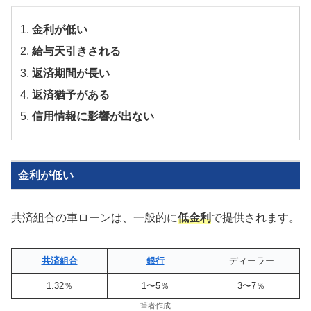
金利が低い
給与天引きされる
返済期間が長い
返済猶予がある
信用情報に影響が出ない
金利が低い
共済組合の車ローンは、一般的に
低金利
で提供されます。
共済組合
銀行
ディーラー
1.32％
1〜5％
3〜7％
筆者作成