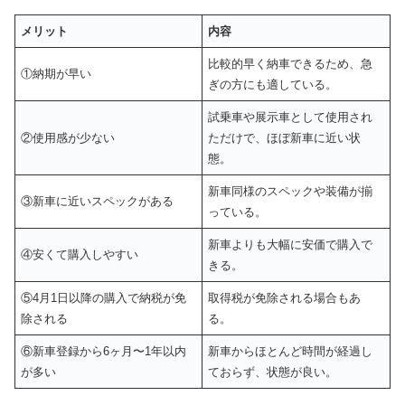
メリット
内容
比較的早く納車できるため、急
①納期が早い
ぎの方にも適している。
試乗車や展示車として使用され
②使用感が少ない
ただけで、ほぼ新車に近い状
態。
新車同様のスペックや装備が揃
③新車に近いスペックがある
っている。
新車よりも大幅に安価で購入で
④安くて購入しやすい
きる。
⑤4月1日以降の購入で納税が免
取得税が免除される場合もあ
除される
る。
⑥新車登録から6ヶ月〜1年以内
新車からほとんど時間が経過し
が多い
ておらず、状態が良い。