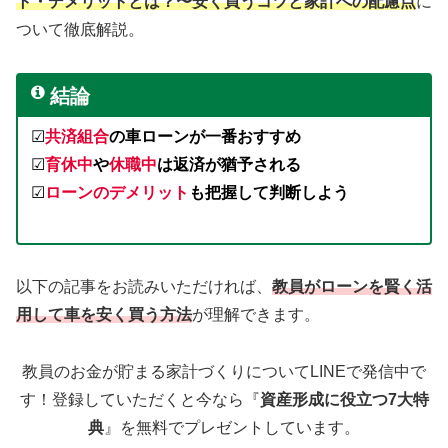
ト・デメリットとは？〜安く買うコツと家計への配慮点
に
ついて徹底解説。
結論
☑︎
共済組合
の車ローンが一番おすすめ
☑︎
育休中
や
休職中
は返済が猶予される
☑︎
ローンのデメリット
も把握して判断しよう
以下の記事をお読みいただければ、
教員がローンを賢く活
用して車を安く買う方法
が理解できます。
教員のお金が貯まる家計づくりについてLINEで発信中で
す！登録していただくと今なら『
資産形成に役立つ7大特
典
』を無料でプレゼントしています。