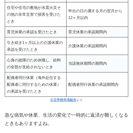
住宅や住宅の敷地が水震火災そ
申出の日の属する月の翌月から
の他の非常災害で損害を受けた
12ヶ月以内
とき
育児休業の承認を受けたとき
育児休業の承認期間内
引き続き1ヶ月以上の介護休業の
介護休業の承認期間内
承認を受けたとき
心身の故障のため休職し、給料
当該無休期間の期間内
の全部が支給されないとき
配偶者同行休業（海外赴任する
配偶者に同行するための休業）
配偶者同行休業の承認期間内
の承認を受けたとき
公立学校共済組合
より
急な病気や休業、生活の変化で一時的に返済が難しくなる
ときもありますよね。