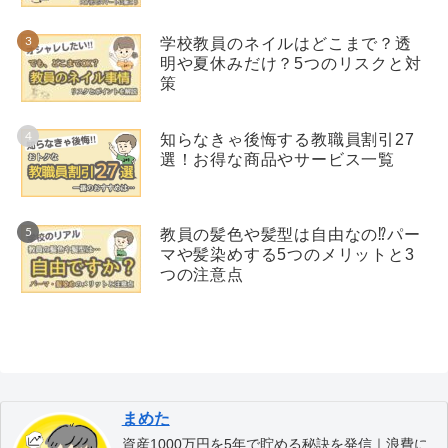
学校教員のネイルはどこまで？透
明や夏休みだけ？5つのリスクと対
策
知らなきゃ後悔する教職員割引27
選！お得な商品やサービス一覧
教員の髪色や髪型は自由なの⁉︎パー
マや髪染めする5つのメリットと3
つの注意点
まめた
資産1000万円を5年で貯める秘訣を発信｜浪費に