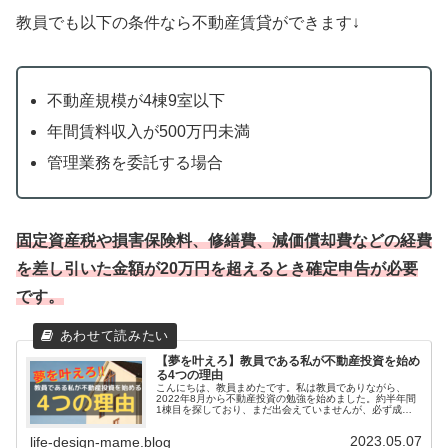
教員でも以下の条件なら不動産賃貸ができます↓
不動産規模が4棟9室以下
年間賃料収入が500万円未満
管理業務を委託する場合
固定資産税や損害保険料、修繕費、減価償却費などの経費
を差し引いた金額が20万円を超えるとき確定申告が必要
です。
【夢を叶えろ】教員である私が不動産投資を始め
る4つの理由
こんにちは、教員まめたです。私は教員でありながら、
2022年8月から不動産投資の勉強を始めました。約半年間
1棟目を探しており、まだ出会えていませんが、必ず成功
させようと日々行動しています。なんで教員が不動産投資
をするの？教員は給料を十分もら...
2023.05.07
life-design-mame.blog