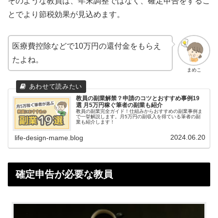
そのような教員は、年末調整ではなく、確定申告をするこ
とでより節税効果が見込めます。
医療費控除などで10万円の還付金をもらえ
たよね。
まめこ
教員の副業解禁？申請のコツとおすすめ事例19
選 月5万円稼ぐ筆者の副業も紹介
教員の副業完全ガイド！仕組みからおすすめの副業事例ま
で一挙解説します。月5万円の副収入を得ている筆者の副
業も紹介します！
2024.06.20
life-design-mame.blog
確定申告が必要な教員