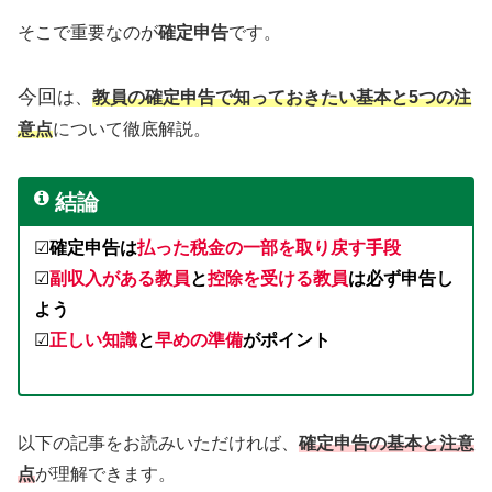
そこで重要なのが
確定申告
です。
今回
は、
教員の確定申告で知っておきたい基本と5つの注
意点
について徹底解説。
結論
☑︎
確定申告は
払った税金の一部を取り戻す手段
☑︎
副収入がある教員
と
控除を受ける教員
は必ず申告し
よう
☑︎
正しい知識
と
早めの準備
がポイント
以下の記事をお読みいただければ、
確定申告の基本と注意
点
が理解できます。