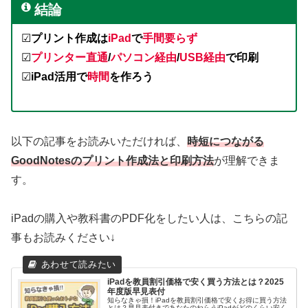
結論
☑︎
プリント作成は
iPad
で
手間要らず
☑︎
プリンター直通
/
パソコン経由
/
USB経由
で印刷
☑︎
iPad活用で
時間
を作ろう
以下の記事をお読みいただければ、
時短につながる
GoodNotesのプリント作成法と印刷方法
が理解できま
す。
iPadの購入や教科書のPDF化をしたい人は、こちらの記
事もお読みください↓
iPadを教員割引価格で安く買う方法とは？2025
年度版早見表付
知らなきゃ損！iPadを教員割引価格で安くお得に買う方法
とは？早見表付きであなたのねらうiPadがどのくらい安く