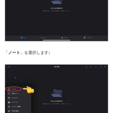
「
ノート
」を選択します↓